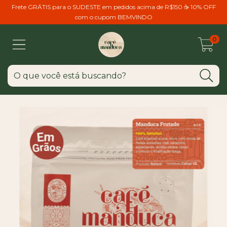
Frete GRÁTIS para o SUDESTE em pedidos acima de R$150 ☕ 10% OFF
com o cupom BEMVINDO
0