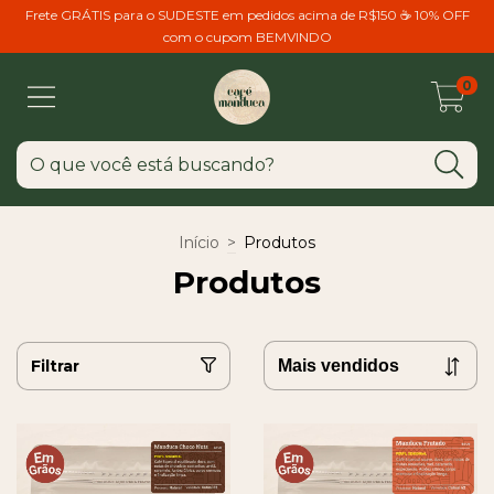
Frete GRÁTIS para o SUDESTE em pedidos acima de R$150 ☕ 10% OFF
com o cupom BEMVINDO
0
Início
>
Produtos
Produtos
Filtrar